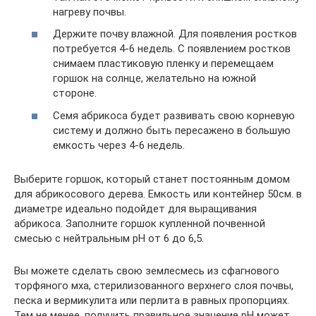
нагреву почвы.
Держите почву влажной. Для появления ростков
потребуется 4-6 недель. С появлением ростков
снимаем пластиковую пленку и перемещаем
горшок на солнце, желательно на южной
стороне.
Семя абрикоса будет развивать свою корневую
систему и должно быть пересажено в большую
емкость через 4-6 недель.
Выберите горшок, который станет постоянным домом
для абрикосового дерева. Емкость или контейнер 50см. в
диаметре идеально подойдет для выращивания
абрикоса. Заполните горшок купленной почвенной
смесью с нейтральным pH от 6 до 6,5.
Вы можете сделать свою землесмесь из сфагнового
торфяного мха, стерилизованного верхнего слоя почвы,
песка и вермикулита или перлита в равных пропорциях.
Тем не менее, получить правильное значение pH может