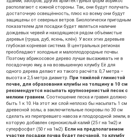
зданий, заборов, других архитектурных форм абрикос
располагают с южной стороны. Так, они будут получать
достаточную освещённость, плюс ко всему они будут
защищены от северных ветров. Биологически пригодным
показателем для посадки будет являться наличие
дождевых червей и находящиеся рядом объёмистые
деревья (груша, дуб, ясень, клён). У всех этих деревьев
глубокая корневая система. В центральных регионах
преобладают холодные и малоплодородные почвы.
Поэтому абрикосовое дерево лучше высаживать не в
посадочную яму, а на возвышенную клумбу. Её для
одного дерева делают из такого расчёта: 0,7 метра –
высота и 2,5 метра диаметр.
При тяжёлой глинистой
почве, для образования клумбы на толщину в 10 см
рекомендуется насыпать крупнозернистый песок с
мелким гравием.
Соотношение песка и гравия должно
быть 1 к 10. На этот же слой неплохо бы насыпать 1 см
древесной золы, а заключительные покровы по 30 см
сделать из перепревшего навоза и плодородной земли, в
которую добавлен сернокислый калий (25 г на 1м2) и
суперфосфат (50 г на 1м2).
Если на предполагаемом
участке посадки почва будет песчаной, то клумбу