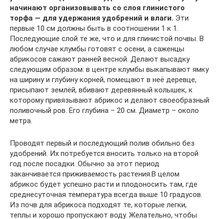
начинают организовывать со слоя глинистого
торфа — для удержания удобрений и влаги.
Эти
первые 10 см должны быть в соотношении 1 к 1.
Последующие слой те же, что и для глинистой почвы. В
любом случае клумбы готовят с осени, а саженцы
абрикосов сажают ранней весной. Делают высадку
следующим образом: в центре клумбы выкапывают ямку
на ширину и глубину корней, помещают в неё деревце,
присыпают землёй, вбивают деревянный колышек, к
которому привязывают абрикос и делают своеобразный
поливочный ров. Его глубина – 20 см. Диаметр – около
метра.
Проводят первый и последующий полив обильно без
удобрений. Их потребуется вносить только на второй
год после посадки. Обычно за этот период
заканчивается приживаемость растения.В целом
абрикос будет успешно расти и плодоносить там, где
среднесуточная температура всегда выше 10 градусов.
Из почв для абрикоса подходят те, которые легки,
теплы и хорошо пропускают воду. Желательно, чтобы