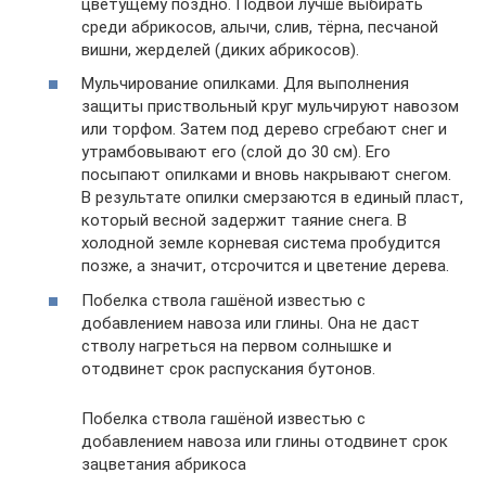
цветущему поздно. Подвой лучше выбирать
среди абрикосов, алычи, слив, тёрна, песчаной
вишни, жерделей (диких абрикосов).
Мульчирование опилками. Для выполнения
защиты приствольный круг мульчируют навозом
или торфом. Затем под дерево сгребают снег и
утрамбовывают его (слой до 30 см). Его
посыпают опилками и вновь накрывают снегом.
В результате опилки смерзаются в единый пласт,
который весной задержит таяние снега. В
холодной земле корневая система пробудится
позже, а значит, отсрочится и цветение дерева.
Побелка ствола гашёной известью с
добавлением навоза или глины. Она не даст
стволу нагреться на первом солнышке и
отодвинет срок распускания бутонов.
Побелка ствола гашёной известью с
добавлением навоза или глины отодвинет срок
зацветания абрикоса