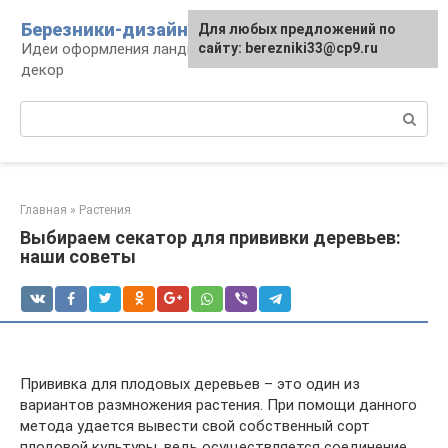
Перейти
Березники-дизайн
Для любых предложений по
к
Идеи оформления ландшафта, сооружения и
сайту: berezniki33@cp9.ru
контенту
декор
Поиск:
Главная
»
Растения
Выбираем секатор для прививки деревьев:
наши советы
Прививка для плодовых деревьев – это один из
вариантов размножения растения. При помощи данного
метода удается вывести свой собственный сорт
плодовой культуры, ведь осуществляется соединение