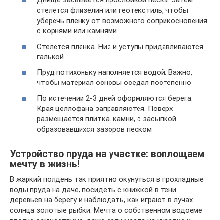
Днище засыпается прослойкой песка. Затем
стелется флизелин или геотекстиль, чтобы
уберечь пленку от возможного соприкосновения
с корнями или камнями
Стелется пленка. Низ и уступы придавливаются
галькой
Пруд потихоньку наполняется водой. Важно,
чтобы материал основы оседал постепенно
По истечении 2-3 дней оформляются берега.
Края целлофана заправляются. Поверх
размещается плитка, камни, с засыпкой
образовавшихся зазоров песком
Устройство пруда на участке: воплощаем
мечту в жизнь!
В жаркий полдень так приятно окунуться в прохладные
воды пруда на даче, посидеть с книжкой в тени
деревьев на берегу и наблюдать, как играют в лучах
солнца золотые рыбки. Мечта о собственном водоеме