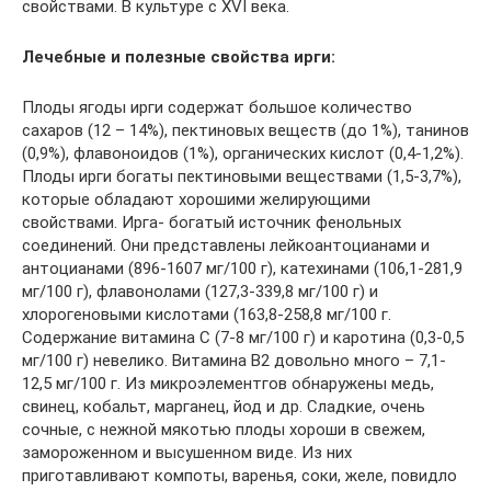
свойствами. В культуре с XVI века.
Лечебные и полезные свойства ирги:
Плоды ягоды ирги содержат большое количество
сахаров (12 – 14%), пектиновых веществ (до 1%), танинов
(0,9%), флавоноидов (1%), органических кислот (0,4-1,2%).
Плоды ирги богаты пектиновыми веществами (1,5-3,7%),
которые обладают хорошими желирующими
свойствами. Ирга- богатый источник фенольных
соединений. Они представлены лейкоантоцианами и
антоцианами (896-1607 мг/100 г), катехинами (106,1-281,9
мг/100 г), флавонолами (127,3-339,8 мг/100 г) и
хлорогеновыми кислотами (163,8-258,8 мг/100 г.
Содержание витамина С (7-8 мг/100 г) и каротина (0,3-0,5
мг/100 г) невелико. Витамина В2 довольно много – 7,1-
12,5 мг/100 г. Из микроэлементгов обнаружены медь,
свинец, кобальт, марганец, йод и др. Сладкие, очень
сочные, с нежной мякотью плоды хороши в свежем,
замороженном и высушенном виде. Из них
приготавливают компоты, варенья, соки, желе, повидло