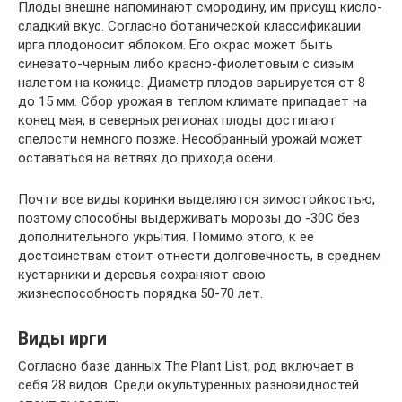
Плоды внешне напоминают смородину, им присущ кисло-
сладкий вкус. Согласно ботанической классификации
ирга плодоносит яблоком. Его окрас может быть
синевато-черным либо красно-фиолетовым с сизым
налетом на кожице. Диаметр плодов варьируется от 8
до 15 мм. Сбор урожая в теплом климате припадает на
конец мая, в северных регионах плоды достигают
спелости немного позже. Несобранный урожай может
оставаться на ветвях до прихода осени.
Почти все виды коринки выделяются зимостойкостью,
поэтому способны выдерживать морозы до -30С без
дополнительного укрытия. Помимо этого, к ее
достоинствам стоит отнести долговечность, в среднем
кустарники и деревья сохраняют свою
жизнеспособность порядка 50-70 лет.
Виды ирги
Согласно базе данных The Plant List, род включает в
себя 28 видов. Среди окультуренных разновидностей