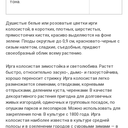
тона.
Душистые белые или розоватые цветки ирги
колосистой, в коротких, плотных, шерстистых,
прямостоячих кистях, красиво выделяются на фоне
зелени. Плоды округлые до 0,9 см, красновато-черные с
сизым налетом, сладкие, съедобные, придают
своеобразный облик всему растению.
Ирга колосистая зимостойка и светолюбива. Растет
быстро, относительно засухо-, дымо- и газоустойчива,
хорошо переносит стрижку. Ирга колосистая легко
размножается семенами, отводками, корневыми
отпрысками, делением куста, черенками. В качестве
декоративного растения пригодна для долговечных
живых изгородей, одиночных и групповых посадок, по
опушкам парков и лесопарков. Можно использовать для
закрепления почв. В культуре с 1800 года. Ирга
колосистая наиболее известна в культуре средней
полосы и в озеленении городов с суровыми зимами — в