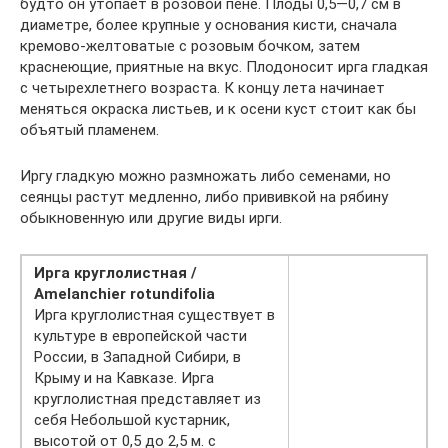
будто он утопает в розовой пене. Плоды 0,5—0,7 см в
диаметре, более крупные у основания кисти, сначала
кремово-желтоватые с розовым бочком, затем
краснеющие, приятные на вкус. Плодоносит ирга гладкая
с четырехлетнего возраста. К концу лета начинает
меняться окраска листьев, и к осени куст стоит как бы
объятый пламенем.
Иргу гладкую можно размножать либо семенами, но
сеянцы растут медленно, либо прививкой на рябину
обыкновенную или другие виды ирги.
Ирга круглолистная /
Amelanchier rotundifolia
Ирга круглолистная существует в
культуре в европейской части
России, в Западной Сибири, в
Крыму и на Кавказе. Ирга
круглолистная представляет из
себя Небольшой кустарник,
высотой от 0,5 до 2,5 м. с