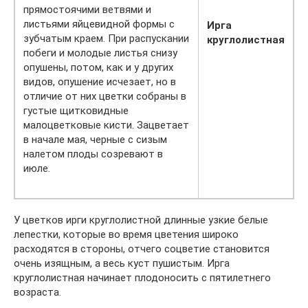
прямостоячими ветвями и
листьями яйцевидной формы с
Ирга
зубчатым краем. При распускании
круглолистная
побеги и молодые листья снизу
опушены, потом, как и у других
видов, опушение исчезает, но в
отличие от них цветки собраны в
густые щитковидные
малоцветковые кисти. Зацветает
в начале мая, черные с сизым
налетом плоды созревают в
июле.
У цветков ирги круглолистной длинные узкие белые
лепестки, которые во время цветения широко
расходятся в стороны, отчего соцветие становится
очень изящным, а весь куст пушистым. Ирга
круглолистная начинает плодоносить с пятилетнего
возраста.