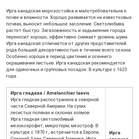
Ирга канадская морозостойка и малотребовательна к
почве и влажности. Хорошо развивается на известковых
почвах, выносит небольшое засоление. Светолюбива,
растет быстро. Загазованность и задымление города
переносит хорошо, эффективно снижает уровень шума.
Ирга канадская отличается от других представителей
рода большей декоративностью в течение всего сезона.
Особенно хороша в период цветения и осеннего
окрашивания листьев. Ирга канадская рекомендуется
для одиночных и групповых посадок. В культуре с 1623
года.
Ирга гладкая / Amelanchier laevis
Ирга гладкая распостранена в северной
части Северной Америки. На сухих
лесистых полянах и склонах холмов.
Ирга гладкая светолюбивый
мезоксерофит, микротерм, мезотроф. В
культуре с 1870 г., встречается в Европе,
Ирга
Средней Азии, Северной Америке. Ирга