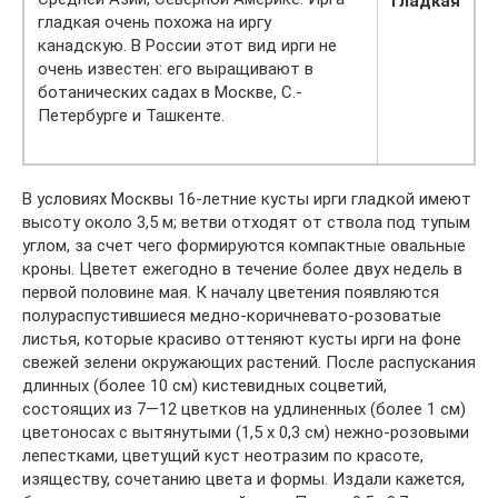
гладкая
гладкая очень похожа на иргу
канадскую. В России этот вид ирги не
очень известен: его выращивают в
ботанических садах в Москве, С.-
Петербурге и Ташкенте.
В условиях Москвы 16-летние кусты ирги гладкой имеют
высоту около 3,5 м; ветви отходят от ствола под тупым
углом, за счет чего формируются компактные овальные
кроны. Цветет ежегодно в течение более двух недель в
первой половине мая. К началу цветения появляются
полураспустившиеся медно-коричневато-розоватые
листья, которые красиво оттеняют кусты ирги на фоне
свежей зелени окружающих растений. После распускания
длинных (более 10 см) кистевидных соцветий,
состоящих из 7—12 цветков на удлиненных (более 1 см)
цветоносах с вытянутыми (1,5 х 0,3 см) нежно-розовыми
лепестками, цветущий куст неотразим по красоте,
изяществу, сочетанию цвета и формы. Издали кажется,