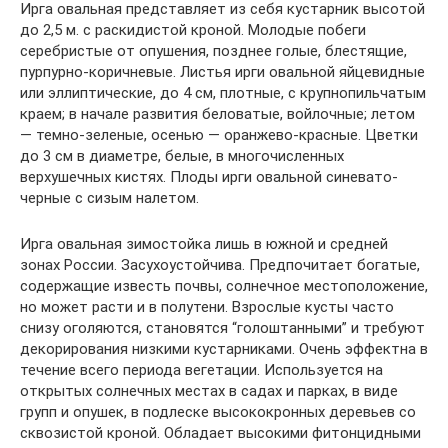
Ирга овальная представляет из себя кустарник высотой
до 2,5 м. с раскидистой кроной. Молодые побеги
серебристые от опушения, позднее голые, блестящие,
пурпурно-коричневые. Листья ирги овальной яйцевидные
или эллиптические, до 4 см, плотные, с крупнопильчатым
краем; в начале развития беловатые, войлочные; летом
— темно-зеленые, осенью — оранжево-красные. Цветки
до 3 см в диаметре, белые, в многочисленных
верхушечных кистях. Плоды ирги овальной синевато-
черные с сизым налетом.
Ирга овальная зимостойка лишь в южной и средней
зонах России. Засухоустойчива. Предпочитает богатые,
содержащие известь почвы, солнечное местоположение,
но может расти и в полутени. Взрослые кусты часто
снизу оголяются, становятся “голоштанными” и требуют
декорирования низкими кустарниками. Очень эффектна в
течение всего периода вегетации. Используется на
открытых солнечных местах в садах и парках, в виде
групп и опушек, в подлеске высококронных деревьев со
сквозистой кроной. Обладает высокими фитонцидными