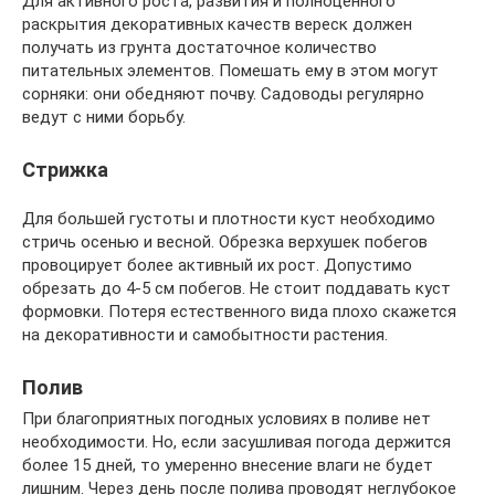
Для активного роста, развития и полноценного
раскрытия декоративных качеств вереск должен
получать из грунта достаточное количество
питательных элементов. Помешать ему в этом могут
сорняки: они обедняют почву. Садоводы регулярно
ведут с ними борьбу.
Стрижка
Для большей густоты и плотности куст необходимо
стричь осенью и весной. Обрезка верхушек побегов
провоцирует более активный их рост. Допустимо
обрезать до 4-5 см побегов. Не стоит поддавать куст
формовки. Потеря естественного вида плохо скажется
на декоративности и самобытности растения.
Полив
При благоприятных погодных условиях в поливе нет
необходимости. Но, если засушливая погода держится
более 15 дней, то умеренно внесение влаги не будет
лишним. Через день после полива проводят неглубокое