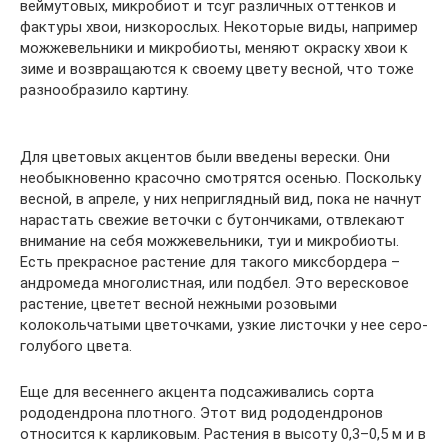
веймутовых, микробиот и тсуг различных оттенков и
фактуры хвои, низкорослых. Некоторые виды, например
можжевельники и микробиоты, меняют окраску хвои к
зиме и возвращаются к своему цвету весной, что тоже
разнообразило картину.
Для цветовых акцентов были введены верески. Они
необыкновенно красочно смотрятся осенью. Поскольку
весной, в апреле, у них неприглядный вид, пока не начнут
нарастать свежие веточки с бутончиками, отвлекают
внимание на себя можжевельники, туи и микробиоты.
Есть прекрасное растение для такого миксбордера –
андромеда многолистная, или подбел. Это вересковое
растение, цветет весной нежными розовыми
колокольчатыми цветочками, узкие листочки у нее серо-
голубого цвета.
Еще для весеннего акцента подсаживались сорта
рододендрона плотного. Этот вид рододендронов
относится к карликовым. Растения в высоту 0,3–0,5 м и в