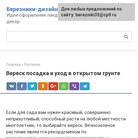
Перейти
Березники-дизайн
Для любых предложений по
к
Идеи оформления ландшафта, сооружения и
сайту: berezniki33@cp9.ru
контенту
декор
Поиск:
Главная
»
Растения
Вереск посадка и уход в открытом грунте
Если для сада вам нужен красивый, совершенно
неприхотливый, способный расти на любой местности
многолетник, то выбирайте вереск. Вечнозеленое
растение является рекордсменом по