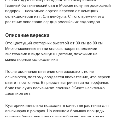
В 1994 году к своему пятидесятилетнему юбилею
Главный ботанический сад в Москве получил роскошный
подарок – несколько сортов вереска от немецких
селекционеров из г. Ольденбурга. С того времени это
растение завоевало сердца российских садоводов.
Описание вереска
Это цветущий кустарник высотой от 30 см до 80 см.
Многочисленные ветви сплошь покрыты мелкими
листочками в виде чешуи и цветами, похожими на
миниатюрные колокольчики.
После окончания цветения они засыхают, но не
осыпаются, поэтому создается впечатление, что вереск
цветет постоянно. В природе встречается на торфяных
болотах, сухих песчаниках, сосняке. Живет несколько
десятков лет.
Кустарник идеально подходит в качестве растения для
альпинария и рокария. Но слишком большая площадь
посадки будет выглядеть однообразно, несмотря на