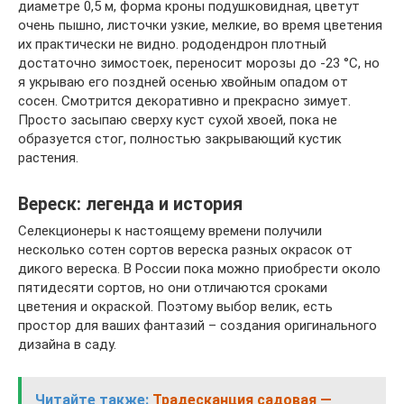
диаметре 0,5 м, форма кроны подушковидная, цветут
очень пышно, листочки узкие, мелкие, во время цветения
их практически не видно. рододендрон плотный
достаточно зимостоек, переносит морозы до -23 °С, но
я укрываю его поздней осенью хвойным опадом от
сосен. Смотрится декоративно и прекрасно зимует.
Просто засыпаю сверху куст сухой хвоей, пока не
образуется стог, полностью закрывающий кустик
растения.
Вереск: легенда и история
Селекционеры к настоящему времени получили
несколько сотен сортов вереска разных окрасок от
дикого вереска. В России пока можно приобрести около
пятидесяти сортов, но они отличаются сроками
цветения и окраской. Поэтому выбор велик, есть
простор для ваших фантазий – создания оригинального
дизайна в саду.
Читайте также:
Традесканция садовая —