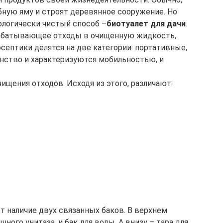
бную яму и строят деревянное сооружение. Но
ологически чистый способ –
биотуалет для дачи
.
рабатывающее отходы в очищенную жидкость,
септики делятся на две категории: портативные,
нство и характеризуются мобильностью, и
ищения отходов. Исходя из этого, различают:
т наличие двух связанных баков. В верхнем
чного унитаза, и бак для воды. А внизу – тара для