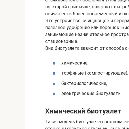
по старой привычке, они роют выгре
сейчас есть более современный и эк
Это устройство, очищающее и пере
полезное удобрение или порошок. Био
занимающие незначительное простра
стационарные.
Вид биотуалета зависит от способа оч
химические,
торфяные (компостирующие),
бактериологические,
электрические биотуалеты.
Химический биотуалет
Такая модель биотуалета предполагае
отсеке находиться стульчак, как у обы