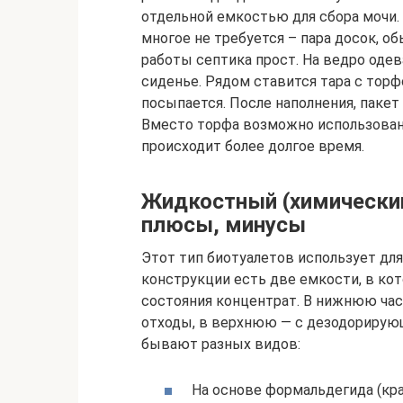
отдельной емкостью для сбора мочи.
многое не требуется – пара досок, о
работы септика прост. На ведро одев
сиденье. Рядом ставится тара с тор
посыпается. После наполнения, паке
Вместо торфа возможно использовани
происходит более долгое время.
Жидкостный (химический
плюсы, минусы
Этот тип биотуалетов использует дл
конструкции есть две емкости, в ко
состояния концентрат. В нижнюю ча
отходы, в верхнюю — с дезодориру
бывают разных видов:
На основе формальдегида (кр