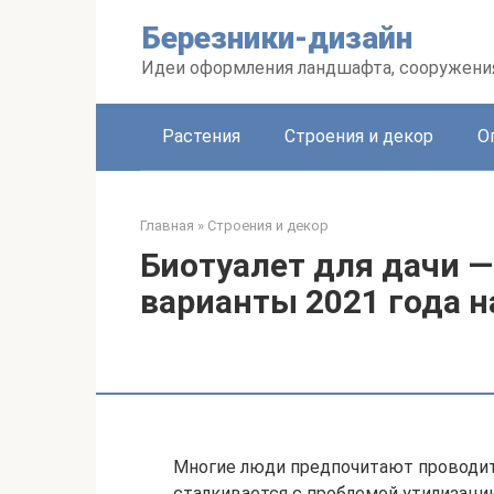
Перейти
Березники-дизайн
к
контенту
Идеи оформления ландшафта, сооружения
Растения
Строения и декор
О
Главная
»
Строения и декор
Биотуалет для дачи 
варианты 2021 года н
Многие люди предпочитают проводит
сталкивается с проблемой утилизаци