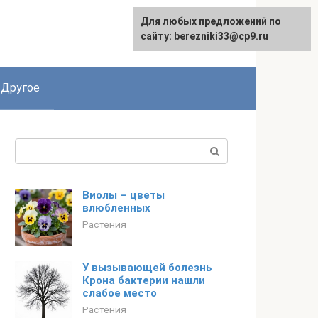
Для любых предложений по
сайту: berezniki33@cp9.ru
Другое
Поиск:
Виолы – цветы
влюбленных
Растения
У вызывающей болезнь
Крона бактерии нашли
слабое место
Растения