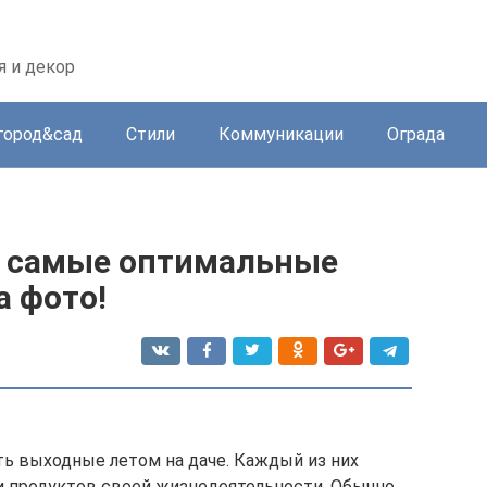
 и декор
город&сад
Стили
Коммуникации
Ограда
— самые оптимальные
а фото!
ь выходные летом на даче. Каждый из них
и продуктов своей жизнедеятельности. Обычно,