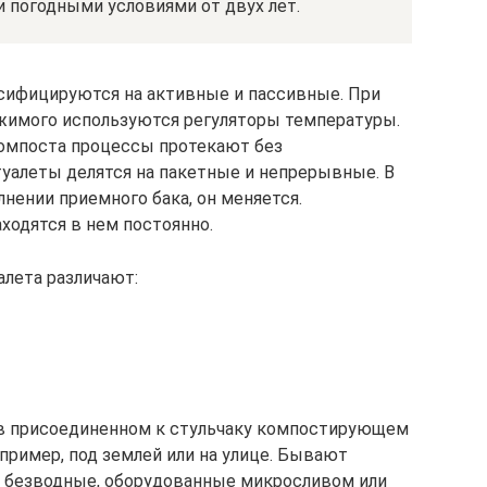
и погодными условиями от двух лет.
ссифицируются на активные и пассивные. При
жимого используются регуляторы температуры.
компоста процессы протекают без
уалеты делятся на пакетные и непрерывные. В
нении приемного бака, он меняется.
ходятся в нем постоянно.
алета различают:
 в присоединенном к стульчаку компостирующем
апример, под землей или на улице. Бывают
– безводные, оборудованные микросливом или