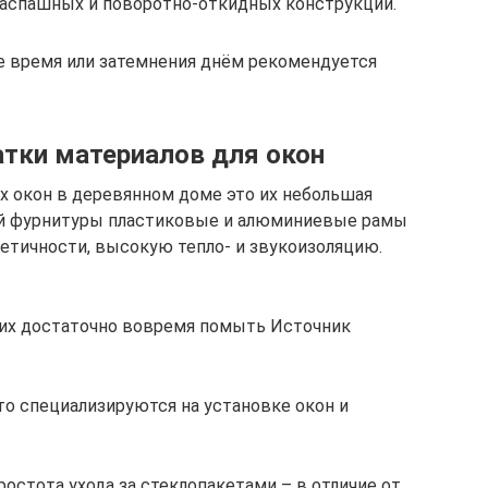
 распашных и поворотно-откидных конструкций.
е время или затемнения днём рекомендуется
тки материалов для окон
 окон в деревянном доме это их небольшая
ой фурнитуры пластиковые и алюминиевые рамы
етичности, высокую тепло- и звукоизоляцию.
 их достаточно вовремя помыть Источник
то специализируются на установке окон и
стота ухода за стеклопакетами – в отличие от