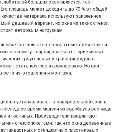
 любителей больших окон является, так
 Его площадь может доходить до 70 % от общей
в качестве материала используют закаленное
самый дешевый вариант, но окна из таких стекол
остоят ветровым нагрузкам.
клопакетов являются: поворотные, сдвижные и
мы окна могут варьироваться от привычных
тических треугольных и трапециевидных.
жет стать круглое и арочное окно. Но они
жности изготовления и монтажа.
ционно устанавливают в подкровельной зоне в
в последнее время модели из евробруса все чаще
лен и гостиных. Производители предлагают
лыми» стеклопакетами, так что окна деревянные
 нестандартных и стандартных пластиковых