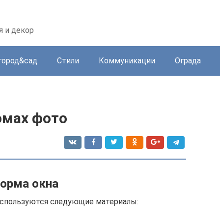
 и декор
город&сад
Стили
Коммуникации
Ограда
омах фото
орма окна
используются следующие материалы: