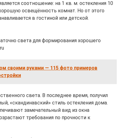
ляется соотношение: на 1 кв. м. остекления 10
 хорошую освещённость комнат. Но от этого
анавливается в гостиной или детской.
таточно света для формирования хорошего
ru
ом своими руками — 115 фото примеров
остройки
твенного света. В последнее время, получил
ый, «скандинавский» стиль остекления дома.
спечивают замечательный вид из окна
возрастают требования по прочности к