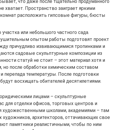
бывает, что даже после тщательно продуманного
 не хватает. Пространство заиграет яркими
ах комнат расположить гипсовые фигуры, бюсты
участка или небольшого частного сада.
нушительным опытом работы подготовят проект
ежду причудливо извивающимися тропинками и
аются садовые скульптурные композиции из
анности статуй не стоит – этот материал хотя и
м, но после обработки химическим составом
и перепада температуры. После подготовки
будут восхищать обитателей десятилетиями.
юридическими лицами – скульптурные
с для отделки офисов, торговых центров и
ся художественными школами, академиями – там
х художников, архитекторов, оттачивающих свое
ают памятники реалистичными, чтобы по ним