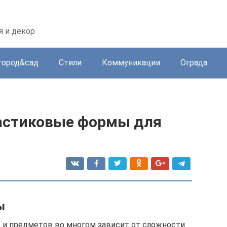
 и декор
город&сад
Стили
Коммуникации
Ограда
ластиковые формы для
ы
 и предметов во многом зависит от сложности