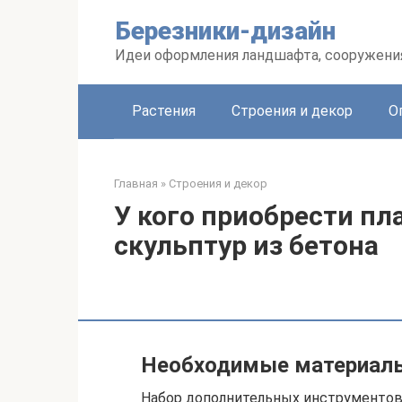
Перейти
Березники-дизайн
к
контенту
Идеи оформления ландшафта, сооружения
Растения
Строения и декор
О
Главная
»
Строения и декор
У кого приобрести п
скульптур из бетона
Необходимые материал
Набор дополнительных инструментов