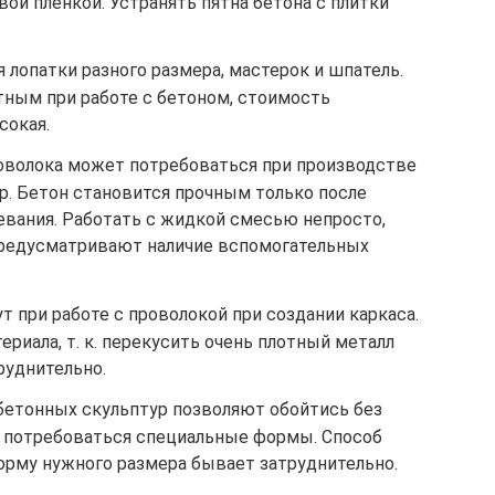
ой пленкой. Устранять пятна бетона с плитки
лопатки разного размера, мастерок и шпатель.
тным при работе с бетоном, стоимость
сокая.
оволока может потребоваться при производстве
р. Бетон становится прочным только после
евания. Работать с жидкой смесью непросто,
предусматривают наличие вспомогательных
т при работе с проволокой при создании каркаса.
риала, т. к. перекусить очень плотный металл
руднительно.
бетонных скульптур позволяют обойтись без
ут потребоваться специальные формы. Способ
орму нужного размера бывает затруднительно.