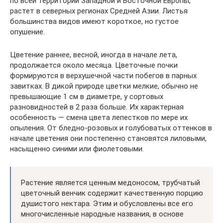
по всей территории Западной и Восточной Европы,
растет в северных регионах Средней Азии. Листья
большинства видов имеют короткое, но густое
опушение.
Цветение раннее, весной, иногда в начале лета,
продолжается около месяца. Цветочные почки
формируются в верхушечной части побегов в парных
завитках. В дикой природе цветки мелкие, обычно не
превышающие 1 см в диаметре, у сортовых
разновидностей в 2 раза больше. Их характерная
особенность — смена цвета лепестков по мере их
опыления. От бледно-розовых и голубоватых оттенков в
начале цветения они постепенно становятся лиловыми,
насыщенно синими или фиолетовыми.
Растение является ценным медоносом, трубчатый
цветочный венчик содержит качественную порцию
душистого нектара. Этим и обусловлены все его
многочисленные народные названия, в основе