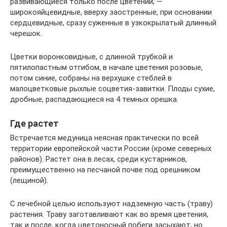
развивающиеся только после цветений; —
широкояйцевидные, вверху заостренные, при основании
сердцевидные, сразу суженные в узкокрылатый длинный
черешок.
Цветки воронковидные, с длинной трубкой и
пятилопастным отгибом, в начале цветения розовые,
потом синие, собраны на верхушке стеблей в
малоцветковые рыхлые соцветия-завитки. Плоды сухие,
дробные, распадающиеся на 4 темных орешка.
Где растет
Встречается медуница неясная практически по всей
территории европейской части России (кроме северных
районов). Растет она в лесах, среди кустарников,
преимущественно на песчаной почве под орешником
(лещиной).
С лечебной целью используют надземную часть (траву)
растения. Траву заготавливают как во время цветения,
так и после, когда цветоносный побеги засыхают, но