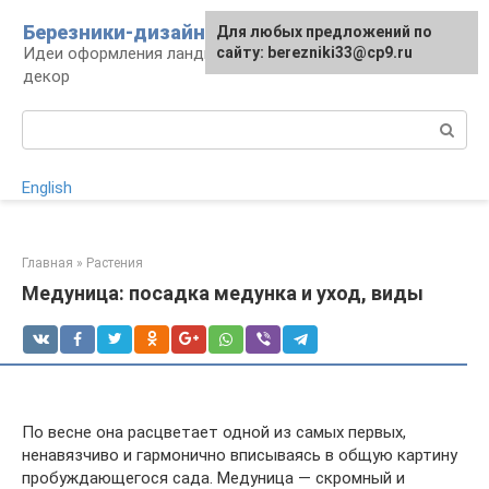
Перейти
Березники-дизайн
Для любых предложений по
к
Идеи оформления ландшафта, сооружения и
сайту: berezniki33@cp9.ru
контенту
декор
Поиск:
English
Главная
»
Растения
Медуница: посадка медунка и уход, виды
По весне она расцветает одной из самых первых,
ненавязчиво и гармонично вписываясь в общую картину
пробуждающегося сада. Медуница — скромный и