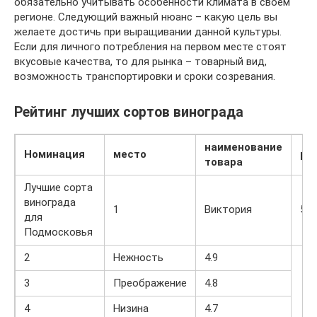
обязательно учитывать особенности климата в своем
регионе. Следующий важный нюанс – какую цель вы
желаете достичь при выращивании данной культуры.
Если для личного потребления на первом месте стоят
вкусовые качества, то для рынка – товарный вид,
возможность транспортировки и сроки созревания.
Рейтинг лучших сортов винограда
наименование
Номинация
место
ре
товара
Лучшие сорта
винограда
1
Виктория
5.0
для
Подмосковья
2
Нежность
4.9
3
Преображение
4.8
4
Низина
4.7