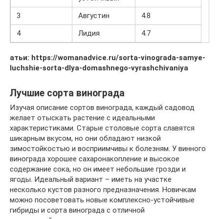
3
Августин
4.8
4
Лидия
4.7
атьи: https://womanadvice.ru/sorta-vinograda-samye-
luchshie-sorta-dlya-domashnego-vyrashchivaniya
Лучшие сорта винограда
Изучая описание сортов винограда, каждый садовод
желает отыскать растение с идеальными
характеристиками. Старые столовые сорта славятся
шикарным вкусом, но они обладают низкой
зимостойкостью и восприимчивы к болезням. У винного
винограда хорошее сахаронакопление и высокое
содержание сока, но он имеет небольшие грозди и
ягоды. Идеальный вариант – иметь на участке
несколько кустов разного предназначения. Новичкам
можно посоветовать новые комплексно-устойчивые
гибриды и сорта винограда с отличной