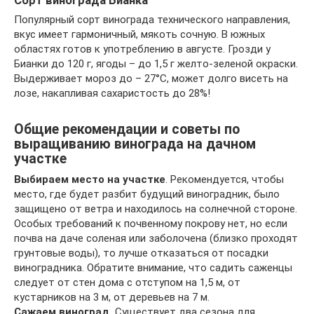
Сорт винограда Бианка
Популярный сорт винограда технического направления,
вкус имеет гармоничный, мякоть сочную. В южных
областях готов к употреблению в августе. Грозди у
Бианки до 120 г, ягоды – до 1,5 г желто-зеленой окраски.
Выдерживает мороз до – 27°C, может долго висеть на
лозе, накапливая сахаристость до 28%!
Общие рекомендации и советы по
выращиванию винограда на дачном
участке
Выбираем место на участке
. Рекомендуется, чтобы
место, где будет разбит будущий виноградник, было
защищено от ветра и находилось на солнечной стороне.
Особых требований к почвенному покрову нет, но если
почва на даче соленая или заболочена (близко проходят
грунтовые воды), то лучше отказаться от посадки
виноградника. Обратите внимание, что садить саженцы
следует от стен дома с отступом на 1,5 м, от
кустарников на 3 м, от деревьев на 7 м.
Сажаем виноград.
Существует два сезона для