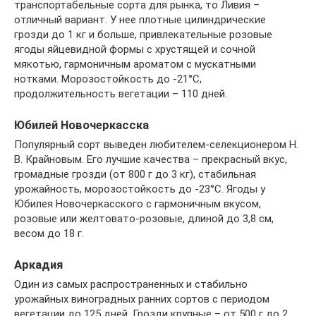
транспортабельные сорта для рынка, то Ливия –
отличный вариант. У нее плотные цилиндрические
грозди до 1 кг и больше, привлекательные розовые
ягоды яйцевидной формы с хрустящей и сочной
мякотью, гармоничным ароматом с мускатными
нотками. Морозостойкость до -21°C,
продолжительность вегетации – 110 дней.
Юбилей Новочеркасска
Популярный сорт выведен любителем-селекционером Н.
В. Крайновым. Его лучшие качества – прекрасный вкус,
громадные грозди (от 800 г до 3 кг), стабильная
урожайность, морозостойкость до -23°C. Ягоды у
Юбилея Новочеркасского с гармоничным вкусом,
розовые или желтовато-розовые, длиной до 3,8 см,
весом до 18 г.
Аркадия
Один из самых распространенных и стабильно
урожайных виноградных ранних сортов с периодом
вегетации до 125 дней. Грозди крупные – от 500 г до 2