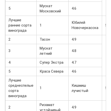
Мускат
5
4.6
Московский
Лучшие
Юбилей
ранние сорта
1
5.0
Новочеркасска
винограда
2
Тасон
4.9
Мускат
3
4.8
летний
4
Супер Экстра
4.7
5
Краса Севера
4.6
Лучшие
среднеспелые
Кишмиш
1
5.0
сорта
лучистый
винограда
Ризамат
2
4.9
устойчивый