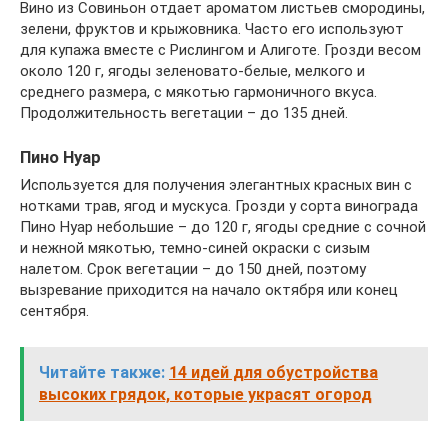
Вино из Совиньон отдает ароматом листьев смородины,
зелени, фруктов и крыжовника. Часто его используют
для купажа вместе с Рислингом и Алиготе. Грозди весом
около 120 г, ягоды зеленовато-белые, мелкого и
среднего размера, с мякотью гармоничного вкуса.
Продолжительность вегетации – до 135 дней.
Пино Нуар
Используется для получения элегантных красных вин с
нотками трав, ягод и мускуса. Грозди у сорта винограда
Пино Нуар небольшие – до 120 г, ягоды средние с сочной
и нежной мякотью, темно-синей окраски с сизым
налетом. Срок вегетации – до 150 дней, поэтому
вызревание приходится на начало октября или конец
сентября.
Читайте также:
14 идей для обустройства
высоких грядок, которые украсят огород