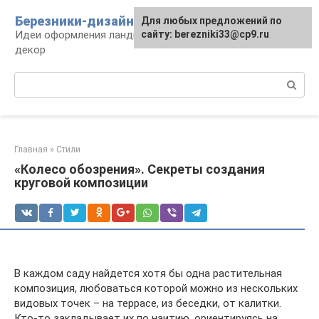
Перейти
Березники-дизайн
Для любых предложений по
к
Идеи оформления ландшафта, сооружения и
сайту: berezniki33@cp9.ru
контенту
декор
Поиск:
Главная
»
Стили
«Колесо обозрения». Секреты создания
круговой композиции
В каждом саду найдется хотя бы одна растительная
композиция, любоваться которой можно из нескольких
видовых точек – на террасе, из беседки, от калитки.
Кто-то закладывает их по наитию, ориентируясь на