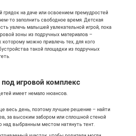
 грядок на даче или освоением премудростей
чем-то заполнить свободное время. Детская
ть увлечь малышей увлекательной игрой, пока
ровой зоны из подручных материалов –
 которому можно привлечь тех, для кого
обустройства такой площадки из подручных
теть.
 под игровой комплекс
детей имеет немало нюансов.
це весь день, поэтому лучшее решение – найти
ев, за высоким забором или сплошной стеной
но над выбранным местом натянуть тент.
атриваемый участок, чтобы родители могли