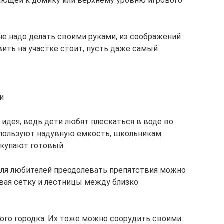
ающей к домику или верхнему уровню игрового
не надо делать своими руками, из соображений
вить на участке стоит, пусть даже самый
и
 идея, ведь дети любят плескаться в воде во
пользуют надувную емкость, школьникам
окупают готовый.
ля любителей преодолевать препятствия можно
ивая сетку и лестницы между близко
ого городка. Их тоже можно соорудить своими