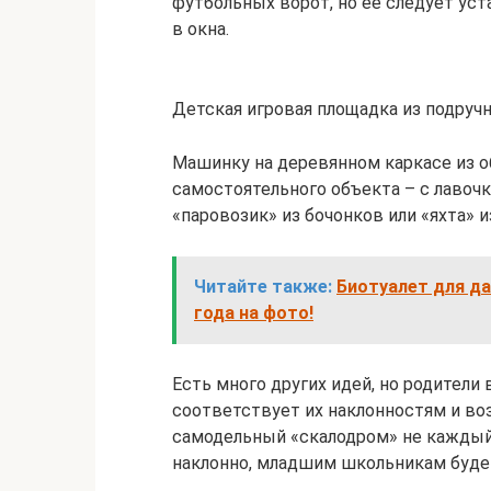
футбольных ворот, но ее следует уст
в окна.
Детская игровая площадка из подруч
Машинку на деревянном каркасе из 
самостоятельного объекта – с лавочк
«паровозик» из бочонков или «яхта» 
Читайте также:
Биотуалет для д
года на фото!
Есть много других идей, но родители
соответствует их наклонностям и во
самодельный «скалодром» не каждый
наклонно, младшим школьникам будет