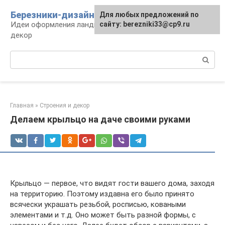
Перейти
Березники-дизайн
Для любых предложений по
к
Идеи оформления ландшафта, сооружения и
сайту: berezniki33@cp9.ru
контенту
декор
Поиск:
Главная
»
Строения и декор
Делаем крыльцо на даче своими руками
Крыльцо — первое, что видят гости вашего дома, заходя
на территорию. Поэтому издавна его было принято
всячески украшать резьбой, росписью, коваными
элементами и т.д. Оно может быть разной формы, с